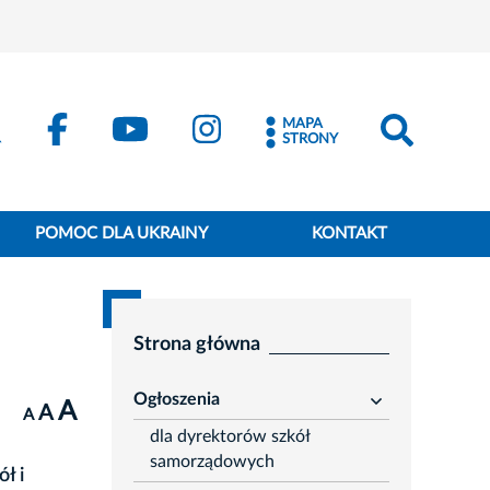
MAPA
STRONY
POMOC DLA UKRAINY
KONTAKT
Strona główna
Ogłoszenia
A
rozwiń
A
A
dla dyrektorów szkół
samorządowych
ł i