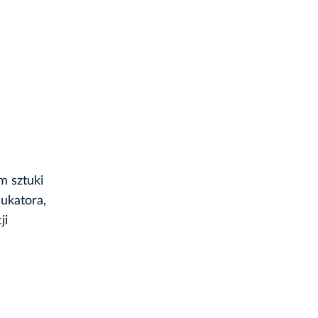
m sztuki
dukatora,
ji