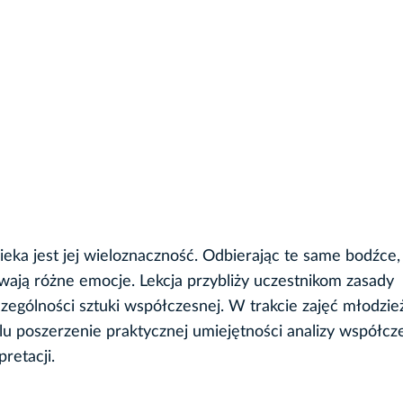
eka jest jej wieloznaczność. Odbierając te same bodźce,
ywają różne emocje. Lekcja przybliży uczestnikom zasady
zczególności sztuki współczesnej. W trakcie zajęć młodzie
u poszerzenie praktycznej umiejętności analizy współc
retacji.