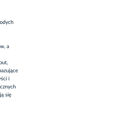
łodych
w, a
put,
bazujące
ści i
ycznych
ą się