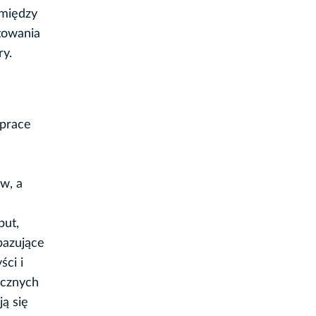
omiędzy
ntowania
ry.
 prace
w, a
put,
bazujące
ści i
ycznych
ą się