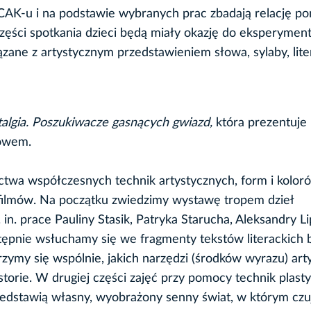
CAK-u i na podstawie wybranych prac zbadają relację p
zęści spotkania dzieci będą miały okazję do eksperyme
zane z artystycznym przedstawieniem słowa, sylaby, lite
algia. Poszukiwacze gasnących gwiazd,
która prezentuje
kowem.
ctwa współczesnych technik artystycznych, form i koloró
y filmów. Na początku zwiedzimy wystawę tropem dzieł
. prace Pauliny Stasik, Patryka Starucha, Aleksandry Li
ępnie wsłuchamy się we fragmenty tekstów literackich 
ymy się wspólnie, jakich narzędzi (środków wyrazu) arty
torie. W drugiej części zajęć przy pomocy technik plast
zedstawią własny, wyobrażony senny świat, w którym czuj