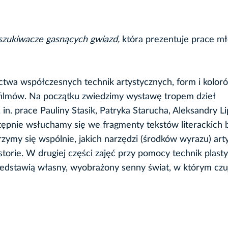
oszukiwacze gasnących gwiazd,
która prezentuje prace m
ctwa współczesnych technik artystycznych, form i koloró
y filmów. Na początku zwiedzimy wystawę tropem dzieł
. prace Pauliny Stasik, Patryka Starucha, Aleksandry Li
ępnie wsłuchamy się we fragmenty tekstów literackich 
ymy się wspólnie, jakich narzędzi (środków wyrazu) arty
torie. W drugiej części zajęć przy pomocy technik plast
zedstawią własny, wyobrażony senny świat, w którym czuj