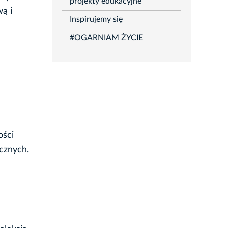
projekty edukacyjne
ą i
Inspirujemy się
#OGARNIAM ŻYCIE
ości
cznych.