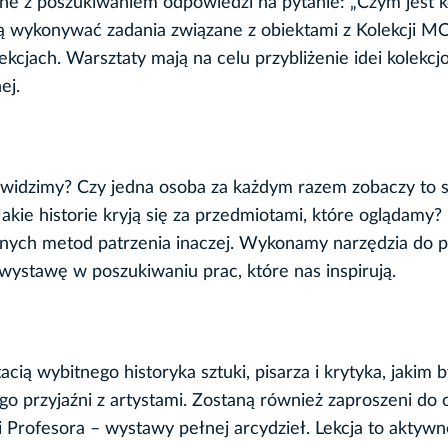
 z poszukiwaniem odpowiedzi na pytanie: „Czym jest k
ędą wykonywać zadania związane z obiektami z Kolekcji 
cjach. Warsztaty mają na celu przybliżenie idei kolekc
ej.
o widzimy? Czy jedna osoba za każdym razem zobaczy to 
 Jakie historie kryją się za przedmiotami, które oglądamy?
żnych metod patrzenia inaczej. Wykonamy narzędzia do p
wystawę w poszukiwaniu prac, które nas inspirują.
cią wybitnego historyka sztuki, pisarza i krytyka, jakim b
go przyjaźni z artystami. Zostaną również zaproszeni do 
 Profesora – wystawy pełnej arcydzieł. Lekcja to aktywn