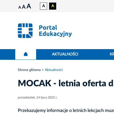
A
A
A
A
A
AKTUALNOŚCI
K
Strona główna
Aktualności
MOCAK - letnia oferta d
poniedziałek, 14 lipca 2025 r.
Przekazujemy informacje o letnich lekcjach mu