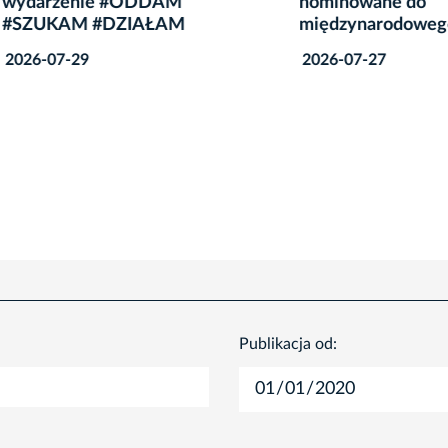
zenie #ODDAM
nominowane do
KAM #DZIAŁAM
międzynarodowego konk
7-29
2026-07-27
Publikacja od: