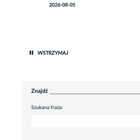
rmie
wydar
2026-08-05
#SZU
ów
2026-0
ów
WSTRZYMAJ
Znajdź
Szukana fraza: