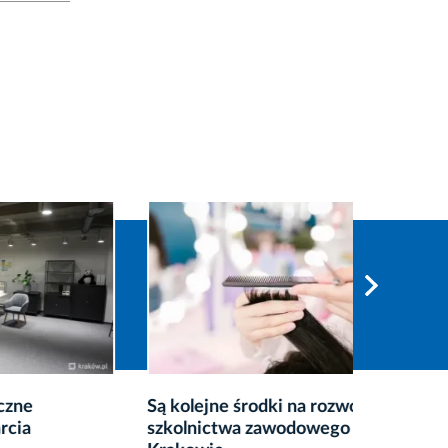
Są kolejne środki na rozwój
Mobilna
szkolnictwa zawodowego w
dwa tyg