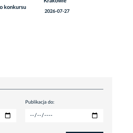
Krakowie
dla edu
ursu
2026-07-27
2026-07
Publikacja do: