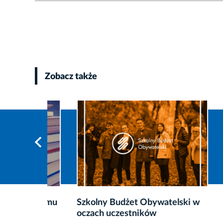
Zobacz także
rogramu
Szkolny Budżet Obywatelski w
„Krakó
oczach uczestników
spotka 