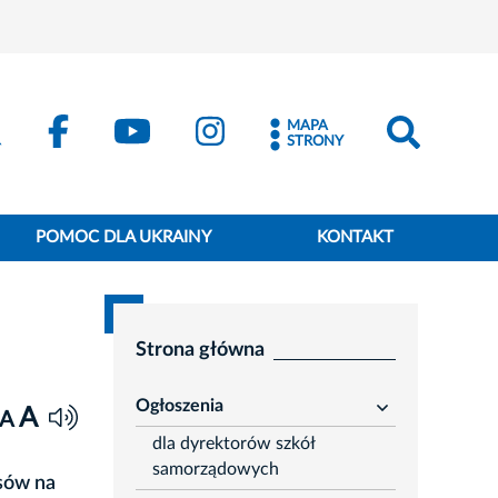
MAPA
STRONY
POMOC DLA UKRAINY
KONTAKT
Strona główna
Ogłoszenia
A
rozwiń
A
dla dyrektorów szkół
samorządowych
sów na