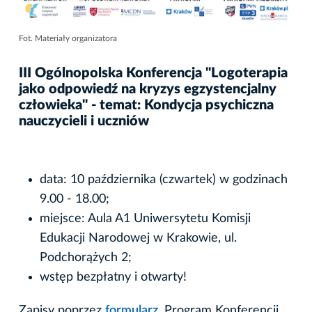
Fot. Materiały organizatora
III Ogólnopolska Konferencja "Logoterapia
jako odpowiedź na kryzys egzystencjalny
człowieka" - temat: Kondycja psychiczna
nauczycieli i uczniów
data: 10 października (czwartek) w godzinach
9.00 - 18.00;
miejsce: Aula A1 Uniwersytetu Komisji
Edukacji Narodowej w Krakowie, ul.
Podchorążych 2;
wstęp bezpłatny i otwarty!
Zapisy poprzez
formularz
. Program Konferencji