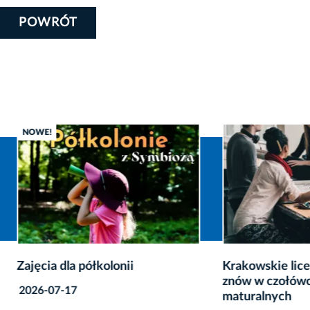
POWRÓT
 dla półkolonii
Krakowskie licea i techni
znów w czołówce rankin
7-17
maturalnych