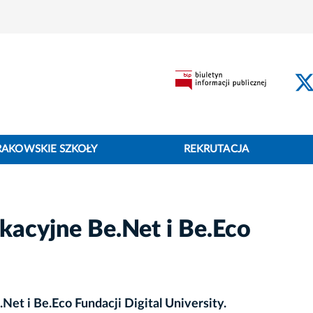
RAKOWSKIE SZKOŁY
REKRUTACJA
acyjne Be.Net i Be.Eco
Net i Be.Eco Fundacji Digital University
.