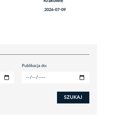
Krakowie
do nas!
2026-07-09
2026-07
Publikacja do:
SZUKAJ