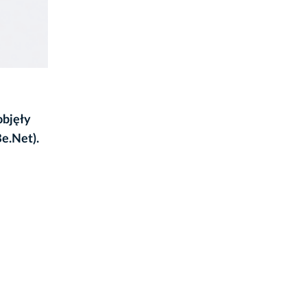
objęły
Be.Net).