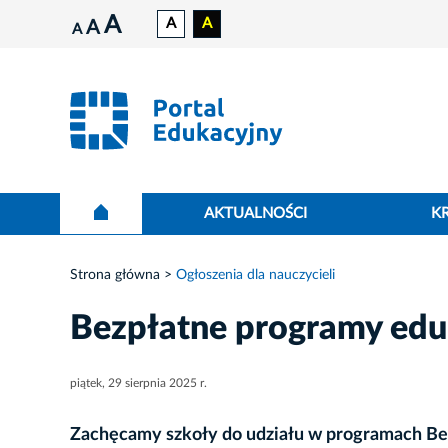
A
A
A
A
A
AKTUALNOŚCI
K
Strona główna
Ogłoszenia dla nauczycieli
Bezpłatne programy eduk
piątek, 29 sierpnia 2025 r.
Zachęcamy szkoły do udziału w
programach Be.