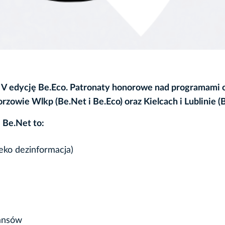
 V edycję Be.Eco.
Patronaty honorowe nad programami 
zowie Wlkp (Be.Net i Be.Eco) oraz Kielcach i Lublinie (
 Be.Net to:
eko dezinformacja)
nansów