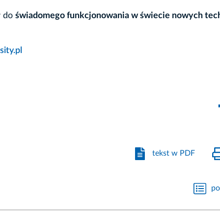
w do
świadomego funkcjonowania w świecie nowych tech
sity.pl
tekst w PDF
po