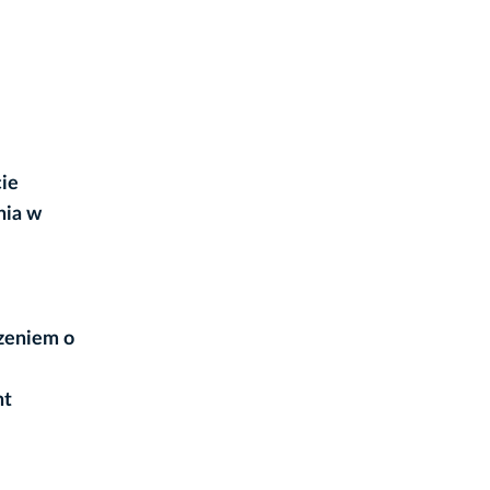
cie
nia w
czeniem o
nt