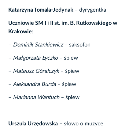
Katarzyna Tomala-Jedynak
– dyrygentka
Uczniowie SM I i II st. im. B. Rutkowskiego w
Krakowie
:
–
Dominik Stankiewicz
– saksofon
–
Małgorzata Łyczko
– śpiew
–
Mateusz Góralczyk
– śpiew
–
Aleksandra Burda
– śpiew
–
Marianna Wantuch
– śpiew
Urszula Urzędowska
– słowo o muzyce