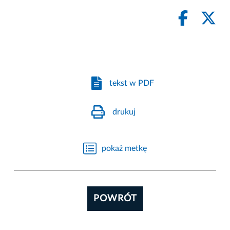
tekst w PDF
drukuj
pokaż metkę
POWRÓT