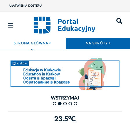
UŁATWIENIA DOSTĘPU
ROZWIŃ MENU
ROZWIŃ
STRONA GŁÓWNA
NA SKRÓTY
Fot. Portal Edukacyjny Miasta Krakowa
Fot. 
WSTRZYMAJ
o
23.5
C