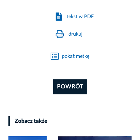
tekst w PDF
drukuj
pokaż metkę
POWRÓT
Zobacz także