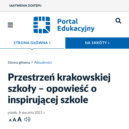
UŁATWIENIA DOSTĘPU
ROZWIŃ MENU
ROZWIŃ
STRONA GŁÓWNA
NA SKRÓTY
Strona główna
Aktualności
Przestrzeń krakowskiej
szkoły – opowieść o
inspirującej szkole
piątek, 8 stycznia 2021 r.
A
A
A