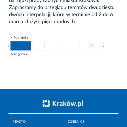
narzędzi pracy radnych miasta Krakowa.
Zapraszamy do przeglądu tematów dwudziestu
dwóch interpelacji, które w terminie od 2 do 6
marca złożyło pięciu radnych.
< Poprzedni
1
2
...
22
Następny >
MIASTO
DZIELNICE