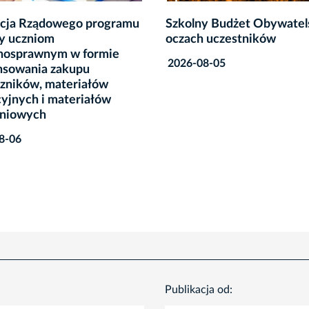
y Budżet Obywatelski w
„Kraków - oddam za darm
 uczestników
spotka się na żywo. 8 sier
wydarzenie #ODDAM
8-05
#SZUKAM #DZIAŁAM
2026-07-29
Publikacja od: