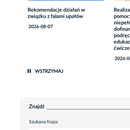
Realizacja Rządowego programu
Szkoln
pomocy uczniom
oczach
niepełnosprawnym w formie
2026-0
dofinansowania zakupu
podręczników, materiałów
edukacyjnych i materiałów
ćwiczeniowych
2026-08-06
WSTRZYMAJ
Znajdź
Szukana fraza: