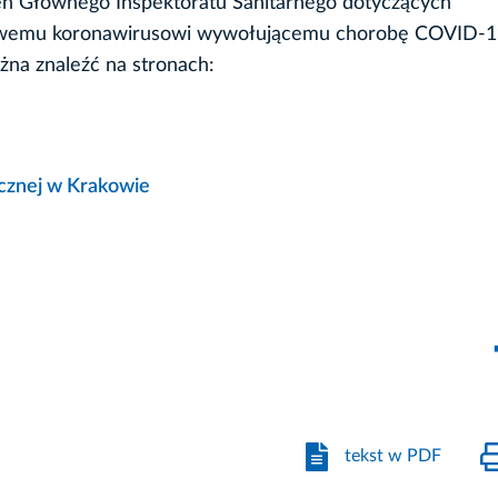
ceń Głównego Inspektoratu Sanitarnego dotyczących
owemu koronawirusowi wywołującemu chorobę COVID-1
żna znaleźć na stronach:
icznej w Krakowie
tekst w PDF