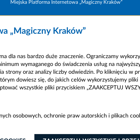
Miejska Platforma Internetowa „Magiczny Kraków”
owa „Magiczny Kraków”
a dla nas bardzo duże znaczenie. Ograniczamy wykorzyst
minimum wymaganego do świadczenia usług na najwyższym
strony oraz analizy liczby odwiedzin. Po kliknięciu w pr
m dowiesz się, do jakich celów wykorzystujemy pliki c
ceptować wszystkie pliki przyciskiem „ZAAKCEPTUJ WS
anych osobowych, ochronie praw autorskich i plikach coo