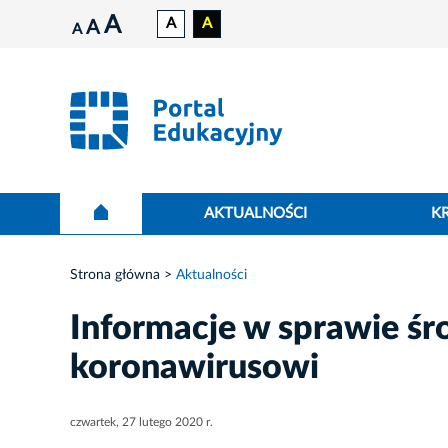
A
A
A
A
A
AKTUALNOŚCI
K
Strona główna
Aktualności
Informacje w sprawie ś
koronawirusowi
czwartek, 27 lutego 2020 r.