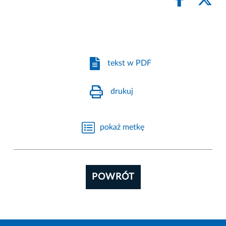
tekst w PDF
drukuj
pokaż metkę
POWRÓT