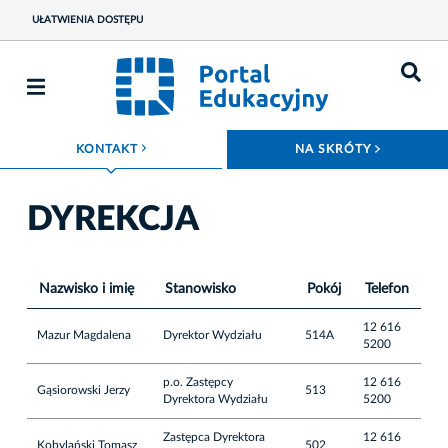
UŁATWIENIA DOSTĘPU
ROZWIŃ MENU
ROZWIŃ
KONTAKT
NA SKRÓTY
DYREKCJA
Nazwisko i imię
Stanowisko
Pokój
Telefon
12 616
Mazur Magdalena
Dyrektor Wydziału
514A
5200
p.o. Zastępcy
12 616
Gąsiorowski Jerzy
513
Dyrektora Wydziału
5200
Zastępca Dyrektora
12 616
Kobylański Tomasz
502