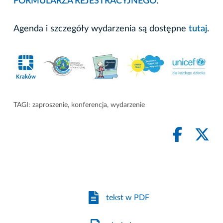
FORMULARZA REJESTRACYJNEGO
.
Agenda i szczegóły wydarzenia są dostępne
tutaj
.
TAGI:
zaproszenie
,
konferencja
,
wydarzenie
tekst w PDF