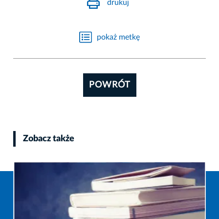
drukuj
pokaż metkę
POWRÓT
Zobacz także