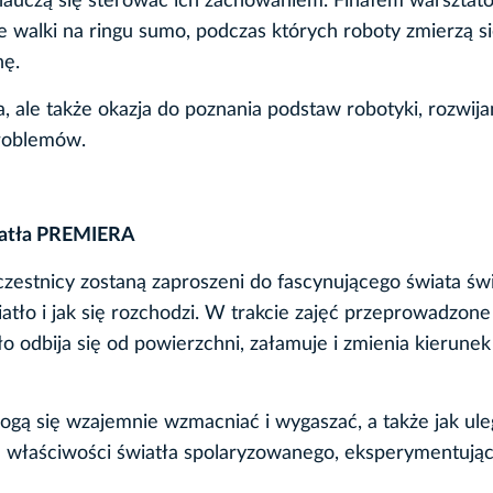
nauczą się sterować ich zachowaniem. Finałem warsztat
 walki na ringu sumo, podczas których roboty zmierzą si
nę.
a, ale także okazja do poznania podstaw robotyki, rozwija
roblemów.
iatła PREMIERA
estnicy zostaną zaproszeni do fascynującego świata świa
atło i jak się rozchodzi. W trakcie zajęć przeprowadzone
o odbija się od powierzchni, załamuje i zmienia kierune
mogą się wzajemnie wzmacniać i wygaszać, a także jak ule
kłe właściwości światła spolaryzowanego, eksperymentując