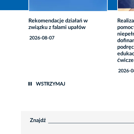
Realizacja Rządowego programu
Szkoln
pomocy uczniom
oczach
niepełnosprawnym w formie
2026-0
dofinansowania zakupu
podręczników, materiałów
edukacyjnych i materiałów
ćwiczeniowych
2026-08-06
WSTRZYMAJ
Znajdź