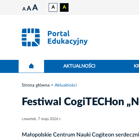
A
A
A
A
A
AKTUALNOŚCI
K
Strona główna
Aktualności
Festiwal CogiTECHon „N
czwartek, 7 maja 2026 r.
Małopolskie Centrum Nauki Cogiteon serdeczni