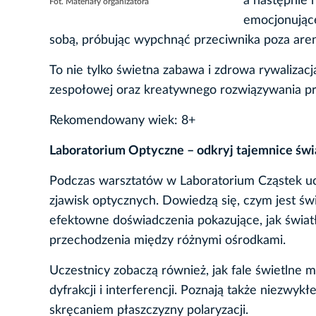
a następnie 
Fot. Materiały organizatora
emocjonujące
sobą, próbując wypchnąć przeciwnika poza are
To nie tylko świetna zabawa i zdrowa rywalizacj
zespołowej oraz kreatywnego rozwiązywania p
Rekomendowany wiek: 8+
Laboratorium Optyczne – odkryj tajemnice św
Podczas warsztatów w Laboratorium Cząstek ucz
zjawisk optycznych. Dowiedzą się, czym jest świ
efektowne doświadczenia pokazujące, jak światł
przechodzenia między różnymi ośrodkami.
Uczestnicy zobaczą również, jak fale świetlne 
dyfrakcji i interferencji. Poznają także niezwy
skręcaniem płaszczyzny polaryzacji.