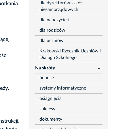
dla dyrektorów szkół
potkania
niesamorządowych
dla nauczycieli
dla rodziców
ącej
dla uczniów
Krakowski Rzecznik Uczniów i
ości
Dialogu Szkolnego
Na skróty
rozwiń
finanse
systemy informatyczne
ieży.
osiągnięcia
sukcesy
dokumenty
strukcji,