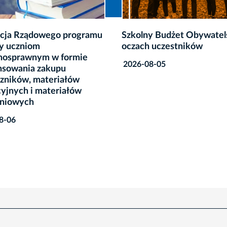
y Budżet Obywatelski w
„Kraków - oddam za darm
 uczestników
spotka się na żywo. 8 sier
wydarzenie #ODDAM
8-05
#SZUKAM #DZIAŁAM
2026-07-29