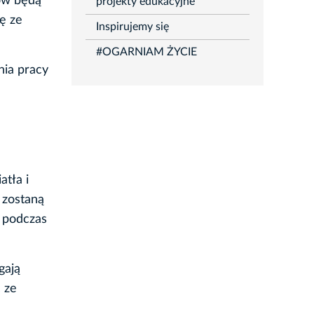
ów będą
projekty edukacyjne
ę ze
Inspirujemy się
#OGARNIAM ŻYCIE
nia pracy
tła i
 zostaną
k podczas
gają
 ze