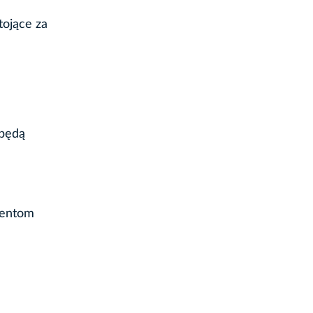
tojące za
 będą
mentom